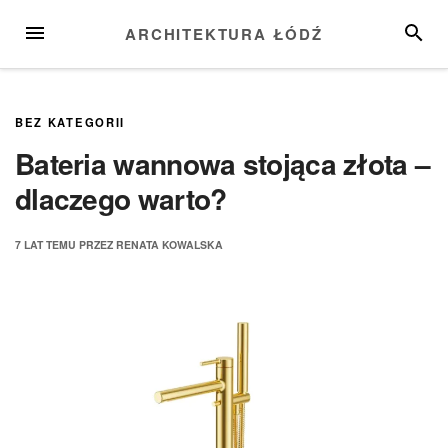
Przejdź
MENU
SZUKA
ARCHITEKTURA ŁÓDŹ
do
treści
BEZ KATEGORII
Bateria wannowa stojąca złota –
dlaczego warto?
7 LAT
TEMU
PRZEZ
RENATA KOWALSKA