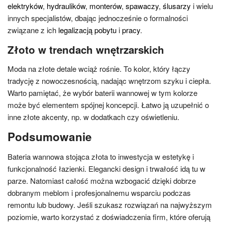
elektryków
,
hydraulików
,
monterów
,
spawaczy
,
ślusarzy
i wielu
innych specjalistów, dbając jednocześnie o formalności
związane z ich
legalizacją pobytu
i
pracy
.
Złoto w trendach wnętrzarskich
Moda na złote detale wciąż rośnie. To kolor, który łączy
tradycję z nowoczesnością, nadając wnętrzom szyku i ciepła.
Warto pamiętać, że wybór baterii wannowej w tym kolorze
może być elementem spójnej koncepcji. Łatwo ją uzupełnić o
inne złote akcenty, np. w dodatkach czy oświetleniu.
Podsumowanie
Bateria wannowa stojąca złota to inwestycja w estetykę i
funkcjonalność łazienki. Elegancki design i trwałość idą tu w
parze. Natomiast całość można wzbogacić dzięki dobrze
dobranym meblom i profesjonalnemu wsparciu podczas
remontu lub budowy. Jeśli szukasz rozwiązań na najwyższym
poziomie, warto korzystać z doświadczenia firm, które oferują