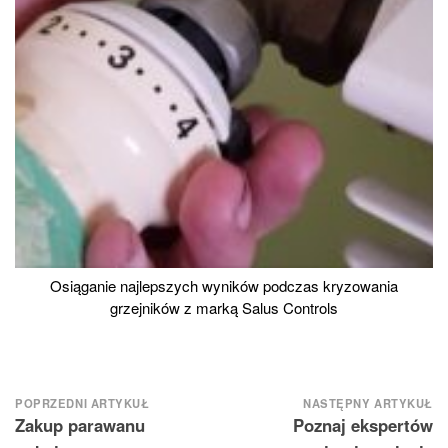
Osiąganie najlepszych wyników podczas kryzowania
grzejników z marką Salus Controls
Nawigacja
POPRZEDNI ARTYKUŁ
NASTĘPNY ARTYKUŁ
Zakup parawanu
Poznaj ekspertów
wpisu