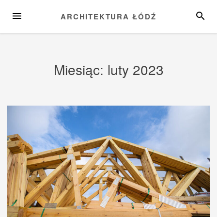
Przejdź
MENU
SZUKA
ARCHITEKTURA ŁÓDŹ
do
treści
Miesiąc:
luty 2023