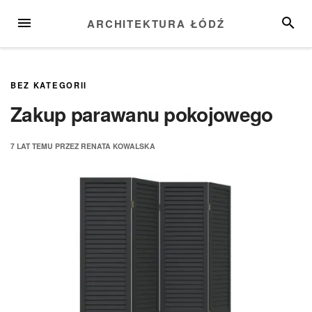
Przejdź
MENU
SZUKA
ARCHITEKTURA ŁÓDŹ
do
treści
BEZ KATEGORII
Zakup parawanu pokojowego
7 LAT
TEMU
PRZEZ
RENATA KOWALSKA