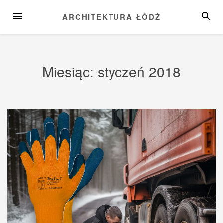
Przejdź
MENU
SZUKA
ARCHITEKTURA ŁÓDŹ
do
treści
Miesiąc:
styczeń 2018