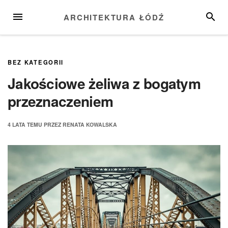
Przejdź
MENU
SZUKA
ARCHITEKTURA ŁÓDŹ
do
treści
BEZ KATEGORII
Jakościowe żeliwa z bogatym
przeznaczeniem
4 LATA
TEMU
PRZEZ
RENATA KOWALSKA