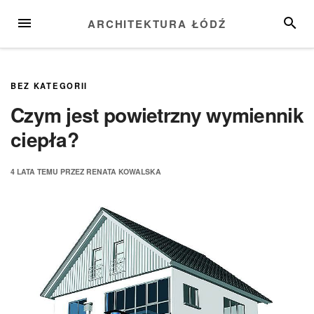
Przejdź
MENU
SZUKA
ARCHITEKTURA ŁÓDŹ
do
treści
BEZ KATEGORII
Czym jest powietrzny wymiennik
ciepła?
4 LATA
TEMU
PRZEZ
RENATA KOWALSKA