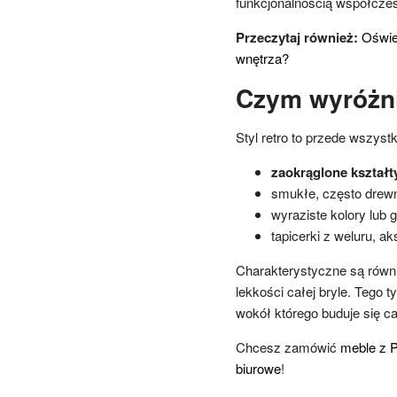
funkcjonalnością współcze
Przeczytaj również:
Oświet
wnętrza?
Czym wyróżni
Styl retro to przede wszyst
zaokrąglone kształty 
smukłe, często drewn
wyraziste kolory lub
tapicerki z weluru, ak
Charakterystyczne są równie
lekkości całej bryle. Tego
wokół którego buduje się ca
Chcesz zamówić
meble z 
biurowe
!