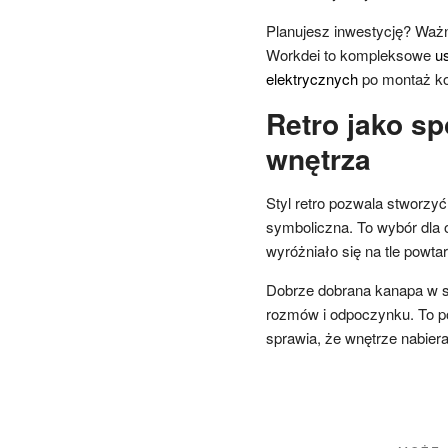
Planujesz inwestycję? Waż
Workdei to kompleksowe
u
elektrycznych
po montaż ko
Retro jako sp
wnętrza
Styl retro pozwala stworzyć p
symboliczna. To wybór dla o
wyróżniało się na tle powta
Dobrze dobrana kanapa w s
rozmów i odpoczynku. To p
sprawia, że wnętrze nabiera