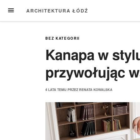
Przejdź
MENU
ARCHITEKTURA ŁÓDŹ
do
treści
BEZ KATEGORII
Kanapa w stylu 
przywołując 
4 LATA
TEMU
PRZEZ
RENATA KOWALSKA