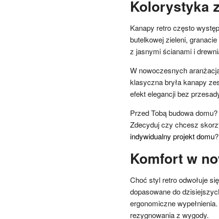
Kolorystyka 
Kanapy retro często występ
butelkowej zieleni, granaci
z jasnymi ścianami i drewni
W nowoczesnych aranżacjac
klasyczna bryła kanapy zes
efekt elegancji bez przesad
Przed Tobą budowa domu? 
Zdecyduj czy chcesz skorz
indywidualny projekt domu
?
Komfort w n
Choć styl retro odwołuje s
dopasowane do dzisiejszych 
ergonomiczne wypełnienia.
rezygnowania z wygody.