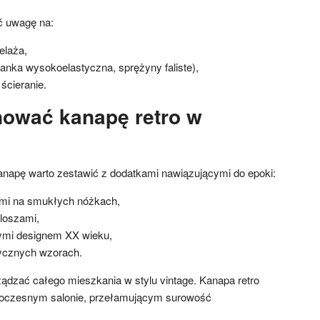
ć uwagę na:
telaża,
ianka wysokoelastyczna, sprężyny faliste),
ścieranie.
ować kanapę retro w
anapę warto zestawić z dodatkami nawiązującymi do epoki:
mi na smukłych nóżkach,
kloszami,
ymi designem XX wieku,
ycznych wzorach.
ządzać całego mieszkania w stylu vintage. Kanapa retro
czesnym salonie, przełamującym surowość