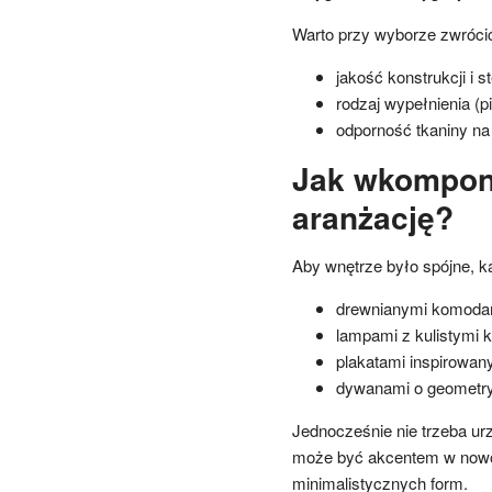
Warto przy wyborze zwróci
jakość konstrukcji i s
rodzaj wypełnienia (p
odporność tkaniny na 
Jak wkompon
aranżację?
Aby wnętrze było spójne, k
drewnianymi komoda
lampami z kulistymi 
plakatami inspirowan
dywanami o geometr
Jednocześnie nie trzeba ur
może być akcentem w nowo
minimalistycznych form.