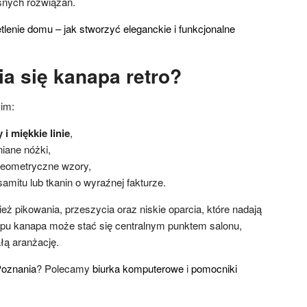
snych rozwiązań.
lenie domu – jak stworzyć eleganckie i funkcjonalne
a się kanapa retro?
kim:
i miękkie linie
,
iane nóżki,
 geometryczne wzory,
samitu lub tkanin o wyraźnej fakturze.
ż pikowania, przeszycia oraz niskie oparcia, które nadają
 typu kanapa może stać się centralnym punktem salonu,
łą aranżację.
Poznania
? Polecamy
biurka komputerowe
i
pomocniki