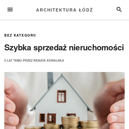
Przejdź
MENU
SZUKA
ARCHITEKTURA ŁÓDŹ
do
treści
BEZ KATEGORII
Szybka sprzedaż nieruchomości
5 LAT
TEMU
PRZEZ
RENATA KOWALSKA