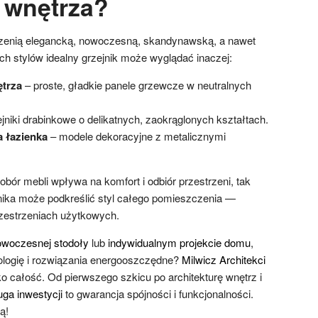
o wnętrza?
zenią elegancką, nowoczesną, skandynawską, a nawet
ch stylów idealny grzejnik może wyglądać inaczej:
ętrza
– proste, gładkie panele grzewcze w neutralnych
jniki drabinkowe o delikatnych, zaokrąglonych kształtach.
 łazienka
– modele dekoracyjne z metalicznymi
dobór mebli wpływa na komfort i odbiór przestrzeni, tak
nika może podkreślić styl całego pomieszczenia —
zestrzeniach użytkowych.
owoczesnej stodoły
lub
indywidualnym projekcie domu
,
nologię i rozwiązania energooszczędne?
Milwicz Architekci
o całość. Od pierwszego szkicu po architekturę wnętrz i
ga inwestycji
to gwarancja spójności i funkcjonalności.
ą!