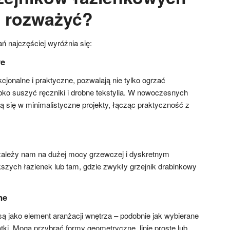
 rozważyć?
 najczęściej wyróżnia się:
we
cjonalne i praktyczne, pozwalają nie tylko ogrzać
bko suszyć ręczniki i drobne tekstylia. W nowoczesnych
ą się w minimalistyczne projekty, łącząc praktyczność z
zależy nam na dużej mocy grzewczej i dyskretnym
kszych łazienek lub tam, gdzie zwykły grzejnik drabinkowy
ne
są jako element aranżacji wnętrza – podobnie jak wybierane
tki. Mogą przybrać formy geometryczne, linie proste lub