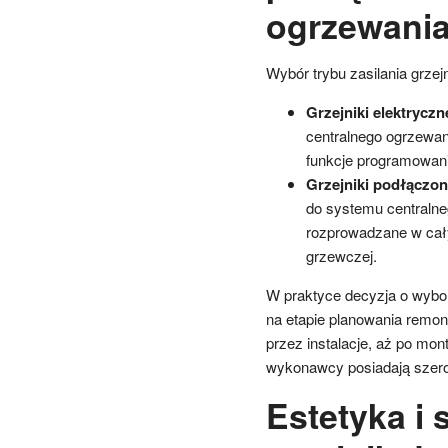
ogrzewani
Wybór trybu zasilania grzej
Grzejniki elektryczn
centralnego ogrzewan
funkcje programowani
Grzejniki podłączo
do systemu centralne
rozprowadzane w cał
grzewczej.
W praktyce decyzja o wybor
na etapie planowania remont
przez instalacje, aż po mon
wykonawcy posiadają szerok
Estetyka i