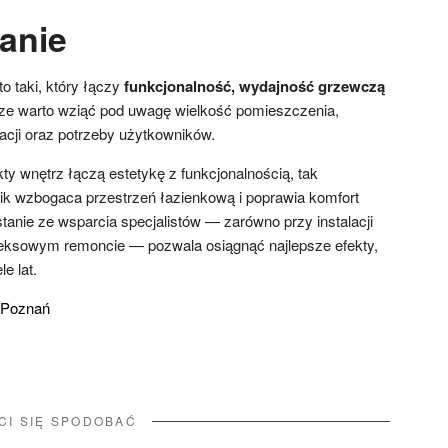
anie
to taki, który łączy
funkcjonalność, wydajność grzewczą
rze warto wziąć pod uwagę wielkość pomieszczenia,
żacji oraz potrzeby użytkowników.
y wnętrz łączą estetykę z funkcjonalnością, tak
ik wzbogaca przestrzeń łazienkową i poprawia komfort
tanie ze wsparcia specjalistów — zarówno przy instalacji
leksowym remoncie — pozwala osiągnąć najlepsze efekty,
e lat.
 Poznań
CI SIĘ SPODOBAĆ