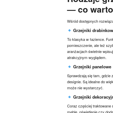
— co warto
Wśród dostępnych rozwiązań
Grzejniki drabinko
To klasyka w łazience. Funk
pomieszczenie, ale też szy
aranżacjach świetnie wpisuj
atrakcyjnym wyglądem.
Grzejniki panelowe
Sprawdzają się tam, gdzie 
designie. Są idealne do wię
może nie wystarczyć.
Grzejniki dekoracyj
Coraz częściej traktowane 
meble, oświetlenie czy doda