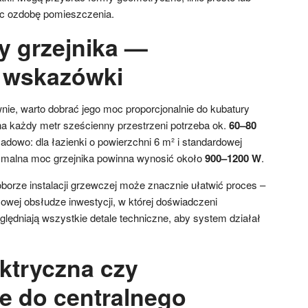
iąc ozdobę pomieszczenia.
 grzejnika —
 wskazówki
wnie, warto dobrać jego moc proporcjonalnie do kubatury
 na każdy metr sześcienny przestrzeni potrzeba ok.
60–80
ładowo: dla łazienki o powierzchni 6 m² i standardowej
tymalna moc grzejnika powinna wynosić około
900–1200 W
.
borze instalacji grzewczej może znacznie ułatwić proces –
owej obsłudze inwestycji, w której doświadczeni
ędniają wszystkie detale techniczne, aby system działał
ektryczna czy
e do centralnego