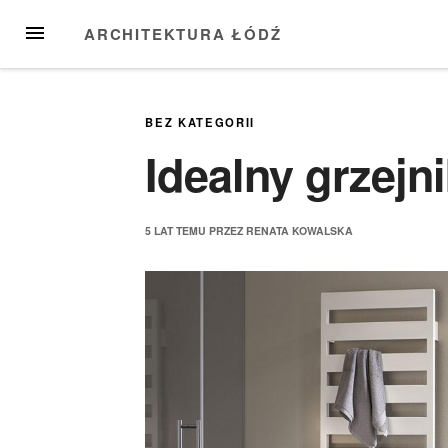
Przejdź
MENU
ARCHITEKTURA ŁÓDŹ
do
treści
BEZ KATEGORII
Idealny grzejni
5 LAT
TEMU
PRZEZ
RENATA KOWALSKA