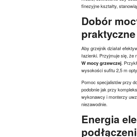
finezyjne kształty, stanow
Dobór mocy
praktyczne
Aby grzejnik działał efekty
łazienki. Przyjmuje się, że
W mocy grzewczej
. Przyk
wysokości sufitu 2,5 m op
Pomoc specjalistów przy do
podobnie jak przy kompleks
wykonawcy i monterzy uwzgl
niezawodnie.
Energia el
podłączeni