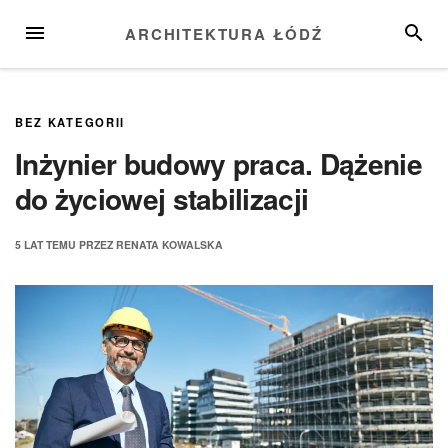
Przejdź
MENU
SZUKA
ARCHITEKTURA ŁÓDŹ
do
treści
BEZ KATEGORII
Inżynier budowy praca. Dążenie
do życiowej stabilizacji
5 LAT
TEMU
PRZEZ
RENATA KOWALSKA