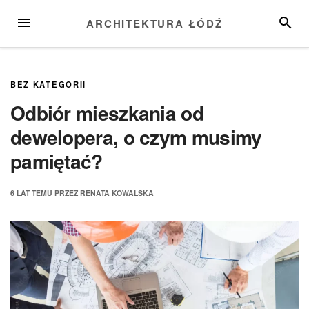
Przejdź
MENU
SZUKA
ARCHITEKTURA ŁÓDŹ
do
treści
BEZ KATEGORII
Odbiór mieszkania od
dewelopera, o czym musimy
pamiętać?
6 LAT
TEMU
PRZEZ
RENATA KOWALSKA