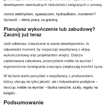
deweloperem ewentualnych nieścisłości związanych z umową.
Jesteś
elektrykiem
,
spawaczem
,
hydraulikiem
,
monterem
?
Sprawdź –
oferty pracy za granicą
.
Planujesz wykończenie lub zabudowę?
Zacznij już teraz
Jeśli odbierasz mieszkanie w stanie deweloperskim, to
odpowiedni moment, by rozpocząć współpracę z ekipą
wykończeniową oraz projektantem wnętrz. Dobrze
zaplanowana zabudowa, przemyślane meble na wymiar i
ergonomiczne rozwiązania znacząco zwiększają komfort życia.
W tej fazie warto pomyśleć o współpracy z producentami,
którzy oferują nie tylko jakość, ale i indywidualne podejście –
tworząc
meble na wymiar
–
biurka narożne
,
szafy
,
regały na
książki
…
Podsumowanie