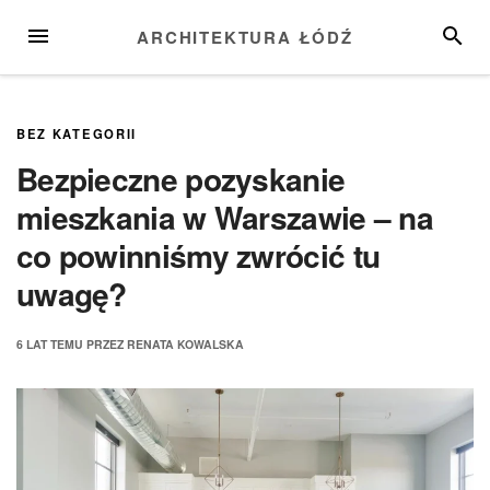
Przejdź
MENU
SZUKA
ARCHITEKTURA ŁÓDŹ
do
treści
BEZ KATEGORII
Bezpieczne pozyskanie
mieszkania w Warszawie – na
co powinniśmy zwrócić tu
uwagę?
6 LAT
TEMU
PRZEZ
RENATA KOWALSKA