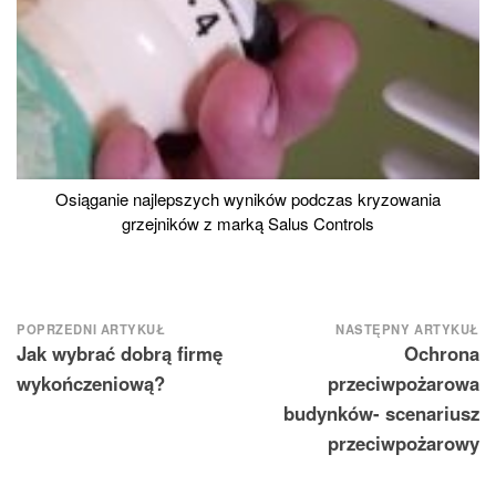
Osiąganie najlepszych wyników podczas kryzowania
grzejników z marką Salus Controls
Nawigacja
POPRZEDNI ARTYKUŁ
NASTĘPNY ARTYKUŁ
Jak wybrać dobrą firmę
Ochrona
wpisu
wykończeniową?
przeciwpożarowa
budynków- scenariusz
przeciwpożarowy