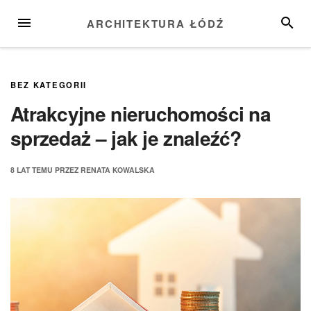
Przejdź
MENU
SZUKA
ARCHITEKTURA ŁÓDŹ
do
treści
BEZ KATEGORII
Atrakcyjne nieruchomości na
sprzedaż – jak je znaleźć?
8 LAT
TEMU
PRZEZ
RENATA KOWALSKA