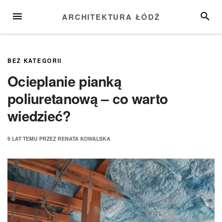
Przejdź
MENU
SZUKA
ARCHITEKTURA ŁÓDŹ
do
treści
BEZ KATEGORII
Ocieplanie pianką
poliuretanową – co warto
wiedzieć?
9 LAT
TEMU
PRZEZ
RENATA KOWALSKA