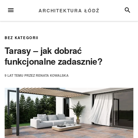
Przejdź
MENU
SZUKA
ARCHITEKTURA ŁÓDŹ
do
treści
BEZ KATEGORII
Tarasy – jak dobrać
funkcjonalne zadasznie?
9 LAT
TEMU
PRZEZ
RENATA KOWALSKA