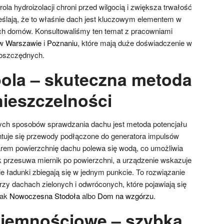
ola hydroizolacji chroni przed wilgocią i zwiększa trwałość
reślają, że to właśnie dach jest kluczowym elementem w
h domów. Konsultowaliśmy ten temat z pracowniami
 w
Warszawie
i
Poznaniu
, które mają duże doświadczenie w
ooszczędnych.
pola – skuteczna metoda
 nieszczelności
ych sposobów sprawdzania dachu jest metoda potencjału
tuje się przewody podłączone do generatora impulsów
arem powierzchnię dachu polewa się wodą, co umożliwia
 przesuwa miernik po powierzchni, a urządzenie wskazuje
e ładunki zbiegają się w jednym punkcie. To rozwiązanie
rzy dachach zielonych i odwróconych, które pojawiają się
jak
Nowoczesna Stodoła
albo
Dom na wzgórzu
.
jemnościowe – szybka