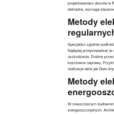
projektowaniem domów w
P
dokładne, wymaga staranne
Metody ele
regularnych
Specjaliści zgodnie podkr
Najlepiej przeprowadzać je
uszkodzenia. Drobne przecie
kosztowne naprawy. Przykł
realizacje takie jak
Dom kryt
Metody ele
energoosz
W nowoczesnym budownictw
energooszczędnych. Archite