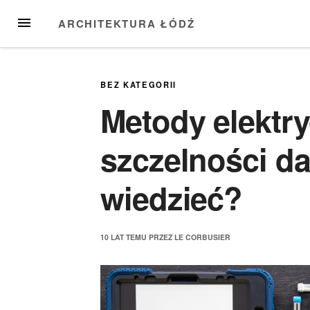
Przejdź
MENU
ARCHITEKTURA ŁÓDŹ
do
treści
BEZ KATEGORII
Metody elektr
szczelności d
wiedzieć?
10 LAT
TEMU
PRZEZ
LE CORBUSIER