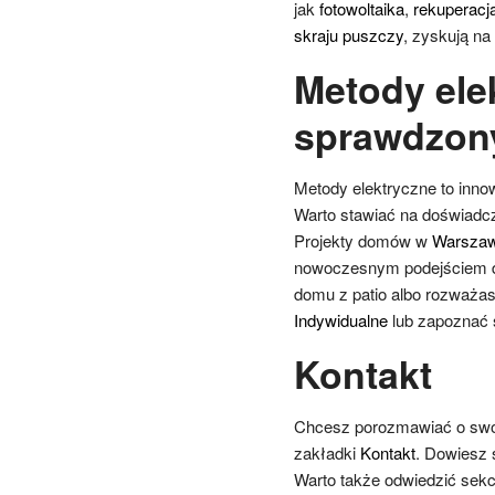
jak
fotowoltaika
,
rekuperacj
skraju puszczy
, zyskują na 
Metody ele
sprawdzon
Metody elektryczne to inno
Warto stawiać na doświadczo
Projekty domów w
Warszaw
nowoczesnym podejściem do
domu z patio albo rozważas
Indywidualne
lub zapoznać s
Kontakt
Chcesz porozmawiać o swo
zakładki
Kontakt
. Dowiesz 
Warto także odwiedzić sek