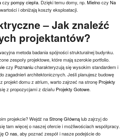
a
czy
pompy ciepła
. Dzięki temu domy, np.
Mielno
czy
Na
wartości i obniżają koszty eksploatacji.
ktryczne – Jak znaleźć
ych projektantów?
wacyjna metoda badania spójności strukturalnej budynku.
ne zespoły projektowe, które mają szerokie portfolio.
ie
czy
Poznaniu
charakteryzują się wysokim standardem i
 zagadnień architektonicznych. Jeśli planujesz budowę
z projekt domu z atrium, warto zajrzeć na stronę
Projekty
ię z propozycjami z działu
Projekty Gotowe
.
im projekcie? Wejdź na
Stronę Główną
lub zajrzyj do
się tam więcej o naszej ofercie i możliwościach współpracy.
cję
O nas
, aby poznać zespół i nasze podejście do